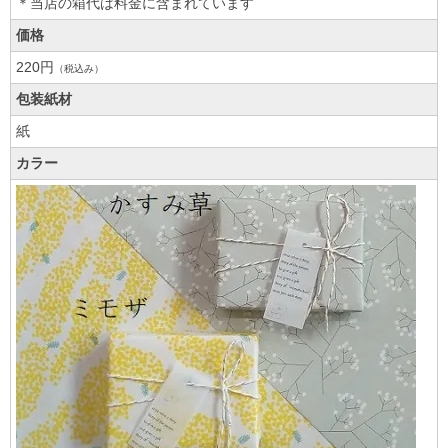
＊当店の箱代は料金に含まれています
価格
220円
（税込み）
包装紙材
紙
カラー