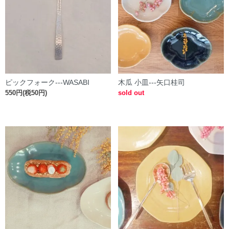
ピックフォーク---WASABI
木瓜 小皿---矢口桂司
550円(税50円)
sold out