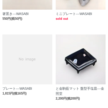
箸置き---WASABI
ミニプレート---WASABI
550円(税50円)
sold out
プレート---WASABI
と金駒藍マット 盤型手塩皿---金
1,815円(税165円)
照堂
2,200円(税200円)