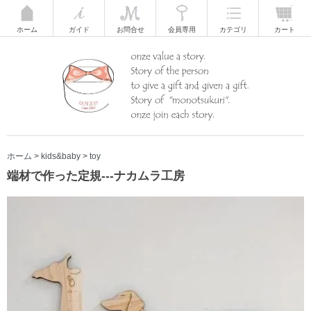
ホーム
ガイド
お問合せ
会員専用
カテゴリ
カート
ホーム
>
kids&baby
>
toy
端材で作った定規---ナカムラ工房