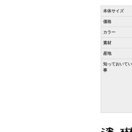
本体サイズ
価格
カラー
素材
産地
知っておいてい
事