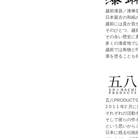
越前漆器／漆琳堂
日本最古の和紙
越前には遥か昔
そのひとつ、越
その永い歴史に
多くの漆産地で
越前では角物と
漆を塗ることも
五八PRODUC
2 0 1 1 年
それぞれの活動
そして彼らの作
という思いから
日本に残る伝統