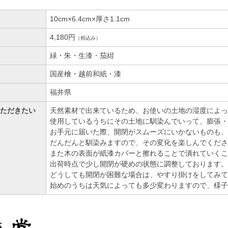
10cm×6.4cm×厚さ1.1cm
4,180円
（税込み）
緑・朱・生漆・茄紺
国産檜・越前和紙・漆
福井県
ただきたい
天然素材で出来ているため、お使いの土地の湿度によっ
使用しているうちにその土地に馴染んでいって、膨張・
お手元に届いた際、開閉がスムーズにいかないものも、
だんだんと馴染みますので、その変化を楽しんでくださ
また木の表面が紙漆カバーと擦れることで潰れていくこ
出荷時点で少し開閉が硬めの状態に調整しております。
どうしても開閉が困難な場合は、やすり掛けをしてみて
始めのうちは天気によっても多少変わりますので、様子