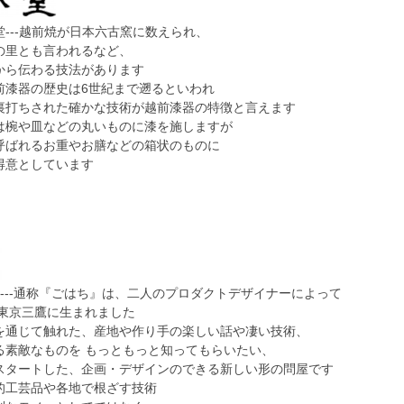
---越前焼が日本六古窯に数えられ、
の里とも言われるなど、
から伝わる技法があります
前漆器の歴史は6世紀まで遡るといわれ
裏打ちされた確かな技術が越前漆器の特徴と言えます
は椀や皿などの丸いものに漆を施しますが
呼ばれるお重やお膳などの箱状のものに
得意としています
TS---通称『ごはち』は、二人のプロダクトデザイナーによって
2 月に東京三鷹に生まれました
を通じて触れた、産地や作り手の楽しい話や凄い技術、
る素敵なものを もっともっと知ってもらいたい、
スタートした、企画・デザインのできる新しい形の問屋です
的工芸品や各地で根ざす技術