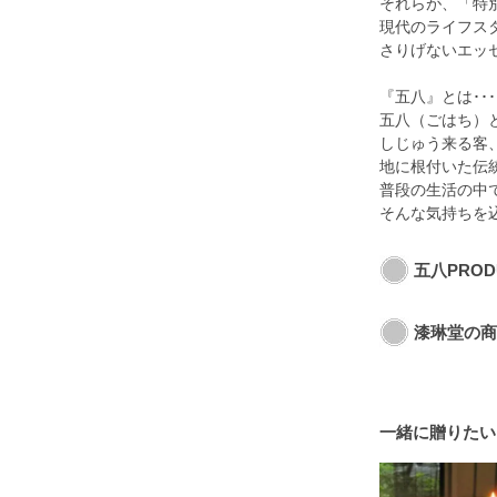
それらが、「特
現代のライフス
さりげないエッ
『五八』とは･･･
五八（ごはち）
しじゅう来る客
地に根付いた伝
普段の生活の中で
そんな気持ちを
五八PRO
漆琳堂の商
一緒に贈りたい