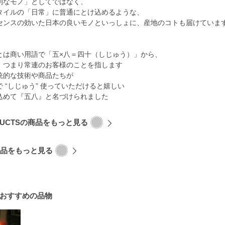
別なモノ」としてではなく、
タイルの「日常」に普通にとけ込めるような、
センスの効いた日本の良いモノといっしょに、産地のコトも届けていま
とは商い用語で「五×八＝四十（しじゅう）」から、
、つまり常連のお客様のことを指します
統的な技術や商品たちが
 “しじゅう” 使っていただけると嬉しい
込めて『五八』と名づけられました
DUCTSの商品をもっと見る
品をもっと見る
おすすめの品物