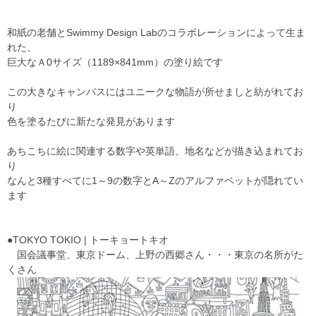
和紙の老舗とSwimmy Design Labのコラボレーションによって生ま
れた、
巨大なＡ0サイズ（1189×841mm）の塗り絵です
この大きなキャンバスにはユニークな物語が所せましと紡がれてお
り
色を塗るたびに新たな発見があります
あちこちに絵に関連する数字や英単語、地名などが描き込まれてお
り
なんと3種すべてに1～9の数字とA～Zのアルファベットが隠れてい
ます
●TOKYO TOKIO | トーキョートキオ
国会議事堂、東京ドーム、上野の西郷さん・・・東京の名所がた
くさん