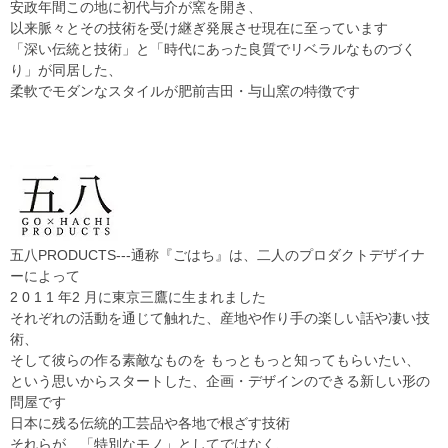
安政年間この地に初代与介が窯を開き、
以来脈々とその技術を受け継ぎ発展させ現在に至っています
「深い伝統と技術」と「時代にあった良質でリベラルなものづく
り」が同居した、
柔軟でモダンなスタイルが肥前吉田・与山窯の特徴です
五八PRODUCTS---通称『ごはち』は、二人のプロダクトデザイナ
ーによって
2 0 1 1 年2 月に東京三鷹に生まれました
それぞれの活動を通じて触れた、産地や作り手の楽しい話や凄い技
術、
そして彼らの作る素敵なものを もっともっと知ってもらいたい、
という思いからスタートした、企画・デザインのできる新しい形の
問屋です
日本に残る伝統的工芸品や各地で根ざす技術
それらが、「特別なモノ」としてではなく、