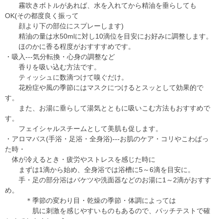
霧吹きボトルがあれば、水を入れてから精油を垂らしても
OK(その都度良く振って
顔より下の部位にスプレーします)
精油の量は水50mlに対し10滴位を目安にお好みに調整します。
ほのかに香る程度がおすすすめです。
・吸入---気分転換・心身の調整など
香りを吸い込む方法です。
ティッシュに数滴つけて嗅ぐだけ。
花粉症や風の季節にはマスクにつけるとスッとして効果的で
す。
また、お湯に垂らして湯気とともに吸いこむ方法もおすすめで
す。
フェイシャルスチームとして美肌も促します。
・アロマバス(手浴・足浴・全身浴)---お肌のケア・コリやこわばっ
た時・
体が冷えるとき・疲労やストレスを感じた時に
まずは1滴から始め、全身浴では浴槽に5～6滴を目安に。
手・足の部分浴はバケツや洗面器などのお湯に1～2滴がおすす
め。
＊季節の変わり目・乾燥の季節・体調によっては
肌に刺激を感じやすいものもあるので、パッチテストで確