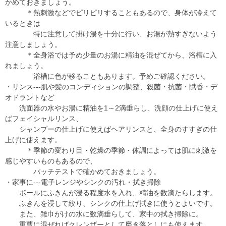
かめておきましょう。
＊熱刺激などでピリピリすることもあるので、身体が冷えて
いるときは
特に注意して掛け湯を十分に行い、お湯が熱すぎないよう
注意しましょう。
＊全身浴では予め少量のお湯に精油を混ぜてから、浴槽に入
れましょう。
浴槽に色が移ることもあります。予めご確認ください。
・リンス---肌や髪のコンディションの調整、殺菌・抗菌・賦香・デ
オドラントなど
洗面器の水やお湯に精油を1～2滴垂らし、洗顔の仕上げに使え
ばフェイシャルリンス、
シャンプーの仕上げに使えばヘアリンスと、全身のすすぎの仕
上げに使えます。
＊季節の変わり目・乾燥の季節・体調によっては肌に刺激を
感じやすいものもあるので、
パッチテストで確かめておきましょう。
・家事に---電子レンジやシンクの汚れ・拭き掃除
ボールにふきんが浸る程度水を入れ、精油を数滴たらします。
ふきんを浸して絞り、シンクの仕上げ拭きに使うとよいです。
また、雑巾がけの水に数滴垂らして、家中の拭き掃除に。
重曹に混ぜればクレンザーとして磨き落としにも使えます。