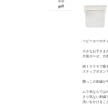
ベビーカーやチ
小さなお子さま
片面ガーゼ、片
綿１００％で吸
スナップボタン
隅っこの刺繍が
ムラ糸ならでは
さり気ない刺繍で
洗いをかけるこ