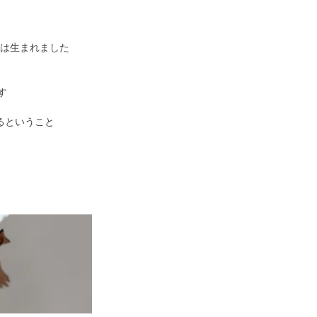
スは生まれました
す
るということ