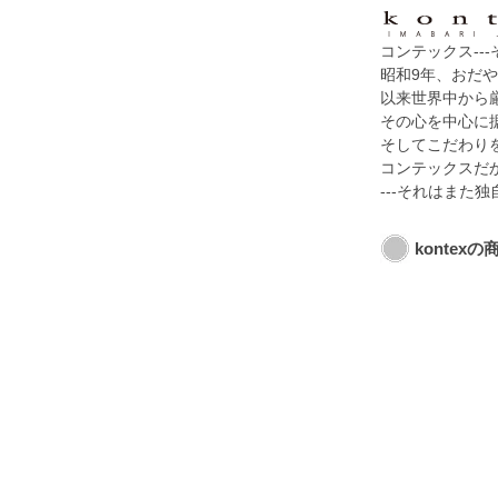
コンテックス--
昭和9年、おだ
以来世界中から
その心を中心に
そしてこだわりを 
コンテックスだ
---それはま
kontex