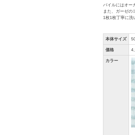
パイルにはオー
また、ガーゼの
1枚1枚丁寧に
本体サイズ
5
価格
4
カラー