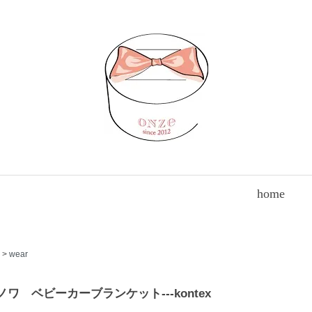
home
>
wear
| シノワ ベビーカーブランケット---kontex