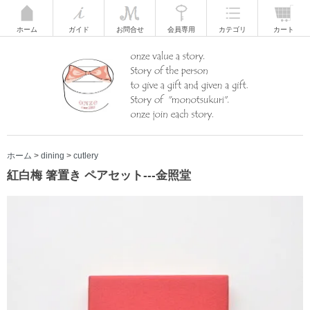
ホーム
ガイド
お問合せ
会員専用
カテゴリ
カート
ホーム
>
dining
>
cutlery
紅白梅 箸置き ペアセット---金照堂