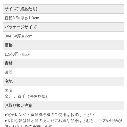
サイズ(1点あたり)
直径3.5×厚さ1.3cm
パッケージサイズ
9×4.5×厚さ2cm
価格
1,540円
（税込み）
素材
磁器
産地
国産
窯元： 京千（波佐見焼）
お取り扱い注意
●電子レンジ・食器洗浄機のご使用はお避け下さい
●大切な器は器と器のあいだに和紙などをはさむと、キズや絵柄が
剥がれ落ちるのを防げます