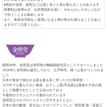
●色絵や金彩、銀彩などは強く洗うと色が落ちることがあります
研磨剤は使用せず、台所用洗剤を使い、やわらかいスポンジなど
で洗うことをお勧めします
また、食器洗浄器をご使用になると柄が剥がれ落ちることがあり
ますのでご注意ください
昭和36年、金照堂は有田焼の陶磁器販売店としてスタートしました
1616年に有田焼が誕生してから、江戸時代、様々な器がつくられま
した
日本の食卓で使われる器を最も多く作ったのが有田焼・・・
その中でも最も小さい食器、おてしょ皿(手塩皿)は貴族や大名の器
として寵愛されたことでも知られており
今復刻のプロジェクトが進められています
金照堂はそのプロジェクトに尽力するとともに、
日本の美の象徴、富士山にクローズアップした ”有田発 新・富嶽三