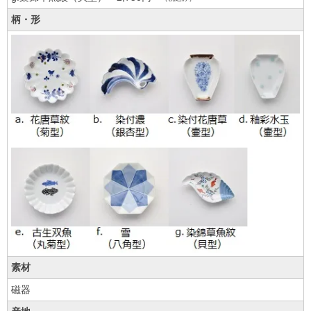
柄・形
素材
磁器