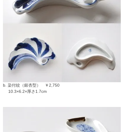
b. 染付紋（銀杏型） ￥2,750
10.3×6.2×厚さ1.7cm