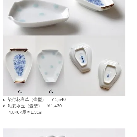
c. 染付花唐草（壷型） ￥1,540
d. 釉彩水玉（壷型） ￥1,430
4.8×6×厚さ1.3cm