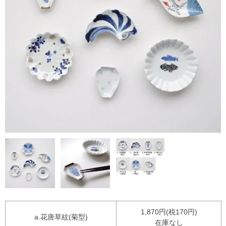
1,870円(税170円)
a.花唐草紋(菊型)
在庫なし