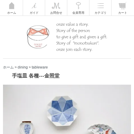
ホーム
ガイド
お問合せ
会員専用
カテゴリ
カート
ホーム
>
dining
>
tableware
手塩皿 各種---金照堂