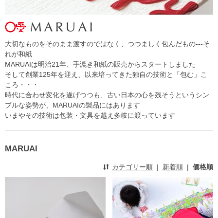
大切なものをそのまま渡すのではなく、つつましく包んだもの---そ
れが和紙
MARUAIは明治21年、手漉き和紙の販売からスタートしました
そして創業125年を迎え、以来培ってきた独自の技術と「包む」こ
ころ・・・
時代に合わせ変化を遂げつつも、古い日本の心を残そうというシン
プルな姿勢が、MARUAIの製品にはあります
いまやその技術は包装・文具を越え多岐に渡っています
MARUAI
カテゴリー順
|
新着順
|
価格順