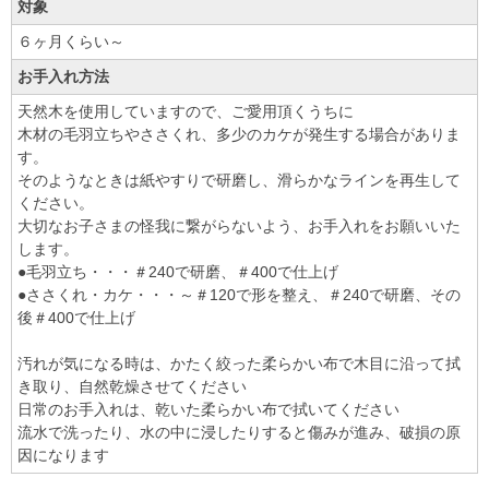
対象
６ヶ月くらい～
お手入れ方法
天然木を使用していますので、ご愛用頂くうちに
木材の毛羽立ちやささくれ、多少のカケが発生する場合がありま
す。
そのようなときは紙やすりで研磨し、滑らかなラインを再生して
ください。
大切なお子さまの怪我に繋がらないよう、お手入れをお願いいた
します。
●毛羽立ち・・・＃240で研磨、＃400で仕上げ
●ささくれ・カケ・・・～＃120で形を整え、＃240で研磨、その
後＃400で仕上げ
汚れが気になる時は、かたく絞った柔らかい布で木目に沿って拭
き取り、自然乾燥させてください
日常のお手入れは、乾いた柔らかい布で拭いてください
流水で洗ったり、水の中に浸したりすると傷みが進み、破損の原
因になります