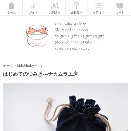
ホーム
ガイド
お問合せ
会員専用
カテゴリ
カート
ホーム
>
kids&baby
>
toy
はじめてのつみき---ナカムラ工房