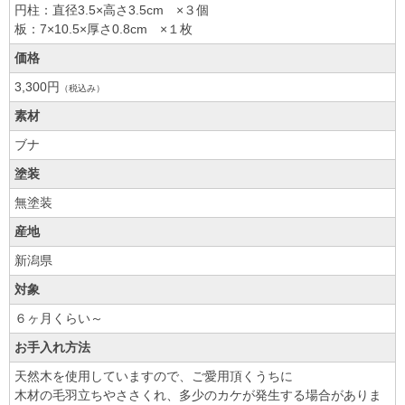
円柱：直径3.5×高さ3.5cm ×３個
板：7×10.5×厚さ0.8cm ×１枚
価格
3,300円
（税込み）
素材
ブナ
塗装
無塗装
産地
新潟県
対象
６ヶ月くらい～
お手入れ方法
天然木を使用していますので、ご愛用頂くうちに
木材の毛羽立ちやささくれ、多少のカケが発生する場合がありま