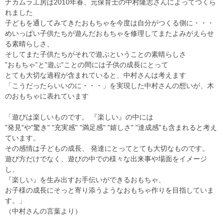
ナカムラ工房は2010年春、元保育士の中村隆志さんによってつくら
れました
子どもを通してみてきたおもちゃを今度は自分がつくる側に・・・
めいっぱい子供たちが遊んだおもちゃを修理してまたよみがえらせ
る素晴らしさ、
そしてまた子供たちがそれで遊ぶということの素晴らしさ
”おもちゃ”と”遊ぶ”ことの間には子供の成長にとって
とても大切な過程が含まれていると、中村さんは考えます
「こうだったらいいのに・・・」を実現した中村さんの想いが、木
のおもちゃに表れています
「遊びは楽しいものです。 『楽しい』の中には
"発見"や"驚き" "充実感" "満足感" "嬉しさ" "達成感"も含まれると考え
ています。
その感情は子どもの成長、 発達にとってとても大切なものです。
遊び方だけでなく、遊びの中での様々な出来事や場面をイメージ
し、
『楽しい』を生み出すお手伝いができるおもちゃ、
お子様の成長にそっと寄り添うようなおもちゃ作りを目指していま
す。」
（中村さんの言葉より）